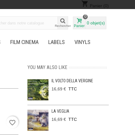
shopping_cart
Panier
(0)
0
0
objet(s)
Panier
Rechercher
S
FILM CINEMA
LABELS
VINYLS
YOU MAY ALSO LIKE
IL VOLTO DELLA VERGINE
16,69 €
TTC
LA VEGLIA
16,69 €
TTC
favorite_border