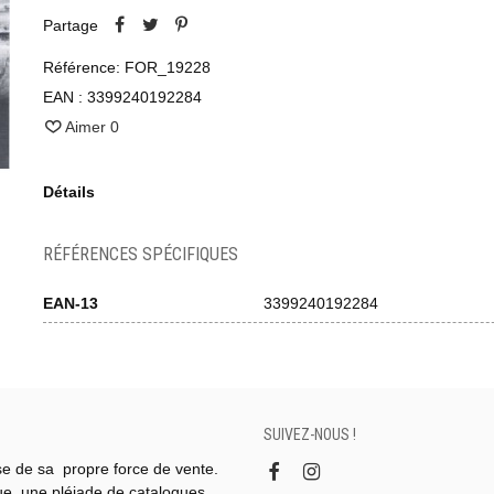
Partage
Référence:
FOR_19228
EAN :
3399240192284
Aimer
0
Détails
RÉFÉRENCES SPÉCIFIQUES
EAN-13
3399240192284
SUIVEZ-NOUS !
se de sa propre force de vente.
gue, une pléiade de catalogues