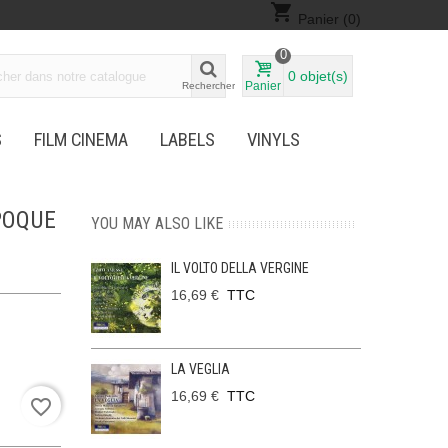
shopping_cart
Panier
(0)
0
0
objet(s)
Panier
Rechercher
S
FILM CINEMA
LABELS
VINYLS
POQUE
YOU MAY ALSO LIKE
IL VOLTO DELLA VERGINE
16,69 €
TTC
LA VEGLIA
16,69 €
TTC
favorite_border