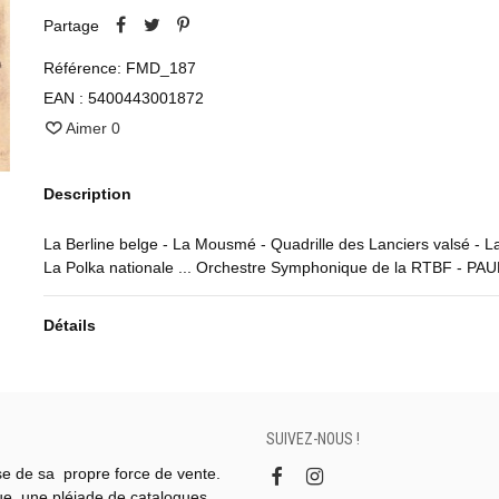
Partage
Référence:
FMD_187
EAN :
5400443001872
Aimer
0
Description
La Berline belge - La Mousmé - Quadrille des Lanciers valsé - La
La Polka nationale ... Orchestre Symphonique de la RTBF - PA
Détails
SUIVEZ-NOUS !
se de sa propre force de vente.
gue, une pléiade de catalogues