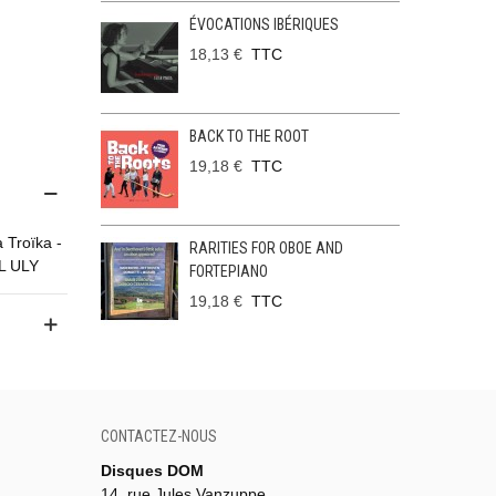
ÉVOCATIONS IBÉRIQUES
18,13 €
TTC
BACK TO THE ROOT
19,18 €
TTC
 Troïka -
RARITIES FOR OBOE AND
UL ULY
FORTEPIANO
19,18 €
TTC
CONTACTEZ-NOUS
Disques DOM
14, rue Jules Vanzuppe