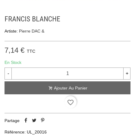
FRANCIS BLANCHE
Artiste:
Pierre DAC &
7,14 €
TTC
En Stock
-
+
Ajouter Au Panier
favorite_border
Partage
Référence:
UL_20016