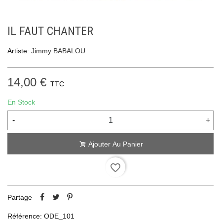
IL FAUT CHANTER
Artiste:
Jimmy BABALOU
14,00 €
TTC
En Stock
-
+
Ajouter Au Panier
favorite_border
Partage
Référence:
ODE_101