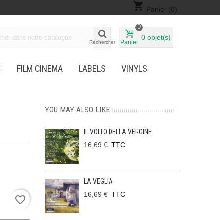
shopping_cart
Panier
(0)
0
0
objet(s)
Panier
Rechercher
S
FILM CINEMA
LABELS
VINYLS
YOU MAY ALSO LIKE
IL VOLTO DELLA VERGINE
16,69 €
TTC
LA VEGLIA
16,69 €
TTC
favorite_border