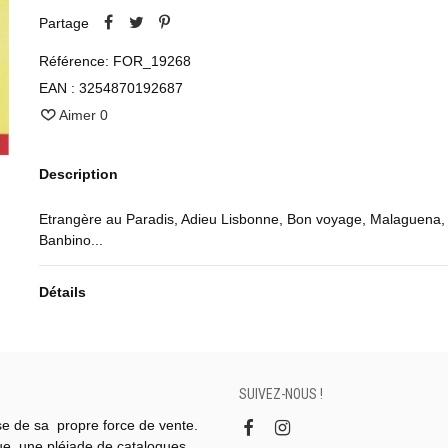
Partage
Référence:
FOR_19268
EAN :
3254870192687
Aimer
0
Description
Etrangère au Paradis, Adieu Lisbonne, Bon voyage, Malaguena,
Banbino...
Détails
SUIVEZ-NOUS !
se de sa propre force de vente.
gue, une pléiade de catalogues