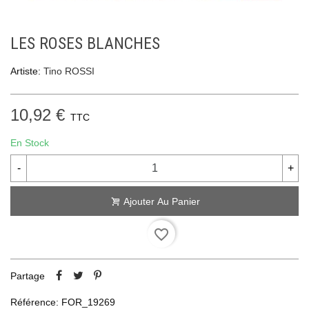
LES ROSES BLANCHES
Artiste:
Tino ROSSI
10,92 €
TTC
En Stock
-
+
Ajouter Au Panier
favorite_border
Partage
Référence:
FOR_19269