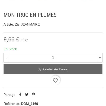
MON TRUC EN PLUMES
Artiste:
Zizi JEANMAIRE
9,66 €
TTC
En Stock
-
+
Ajouter Au Panier
favorite_border
Partage
Référence:
DOM_1169