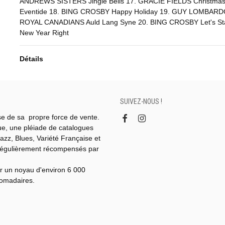
ANDREWS SISTERS Jingle Bells 17. GRACIE FIELDS Christmas 
Eventide 18. BING CROSBY Happy Holiday 19. GUY LOMBARD
ROYAL CANADIANS Auld Lang Syne 20. BING CROSBY Let's St
New Year Right
Détails
SUIVEZ-NOUS !
se de sa propre force de vente.
gue, une pléiade de catalogues
azz, Blues, Variété Française et
régulièrement récompensés par
r un noyau d'environ 6 000
domadaires.