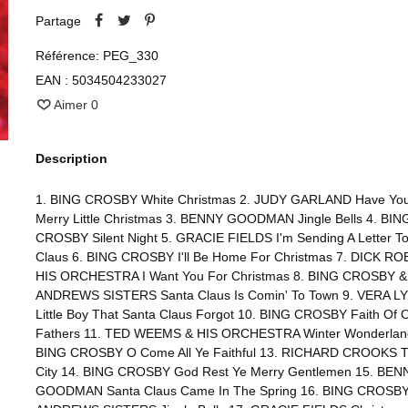
Partage
Référence:
PEG_330
EAN :
5034504233027
Aimer
0
Description
1. BING CROSBY White Christmas 2. JUDY GARLAND Have Your
Merry Little Christmas 3. BENNY GOODMAN Jingle Bells 4. BIN
CROSBY Silent Night 5. GRACIE FIELDS I'm Sending A Letter T
Claus 6. BING CROSBY I'll Be Home For Christmas 7. DICK R
HIS ORCHESTRA I Want You For Christmas 8. BING CROSBY 
ANDREWS SISTERS Santa Claus Is Comin' To Town 9. VERA L
Little Boy That Santa Claus Forgot 10. BING CROSBY Faith Of 
Fathers 11. TED WEEMS & HIS ORCHESTRA Winter Wonderlan
BING CROSBY O Come All Ye Faithful 13. RICHARD CROOKS T
City 14. BING CROSBY God Rest Ye Merry Gentlemen 15. BEN
GOODMAN Santa Claus Came In The Spring 16. BING CROSB