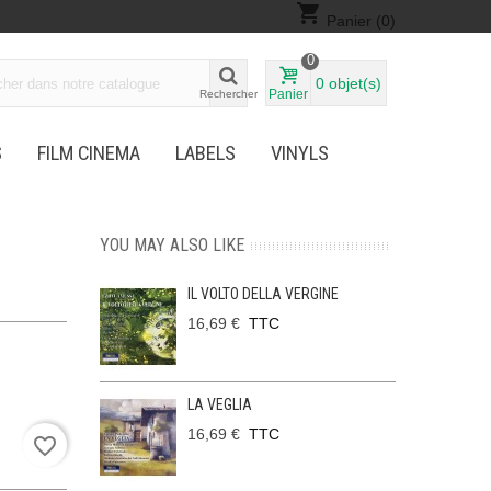
shopping_cart
Panier
(0)
0
0
objet(s)
Panier
Rechercher
S
FILM CINEMA
LABELS
VINYLS
YOU MAY ALSO LIKE
IL VOLTO DELLA VERGINE
16,69 €
TTC
LA VEGLIA
16,69 €
TTC
favorite_border