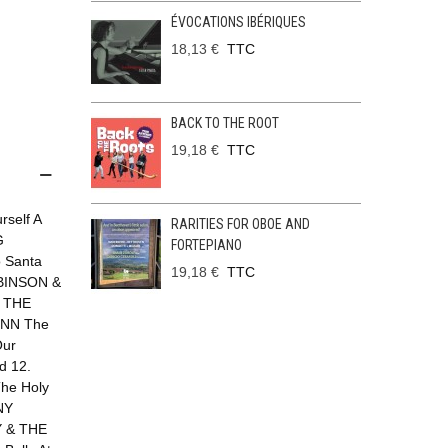
ÉVOCATIONS IBÉRIQUES
18,13 €
TTC
BACK TO THE ROOT
19,18 €
TTC
self A
RARITIES FOR OBOE AND
G
FORTEPIANO
o Santa
19,18 €
TTC
OBINSON &
& THE
YNN The
Our
d 12.
he Holy
NY
Y & THE