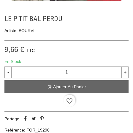
LE P’TIT BAL PERDU
Artiste:
BOURVIL
9,66 €
TTC
En Stock
-
+
Ajouter Au Panier
favorite_border
Partage
Référence:
FOR_19290