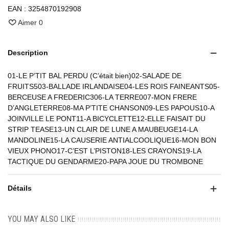
EAN :
3254870192908
Aimer
0
Description
01-LE P’TIT BAL PERDU (C’était bien)02-SALADE DE
FRUITS503-BALLADE IRLANDAISE04-LES ROIS FAINEANTS05-
BERCEUSE A FREDERIC306-LA TERRE007-MON FRERE
D’ANGLETERRE08-MA P’TITE CHANSON09-LES PAPOUS10-A
JOINVILLE LE PONT11-A BICYCLETTE12-ELLE FAISAIT DU
STRIP TEASE13-UN CLAIR DE LUNE A MAUBEUGE14-LA
MANDOLINE15-LA CAUSERIE ANTIALCOOLIQUE16-MON BON
VIEUX PHONO17-C’EST L’PISTON18-LES CRAYONS19-LA
TACTIQUE DU GENDARME20-PAPA JOUE DU TROMBONE
Détails
YOU MAY ALSO LIKE