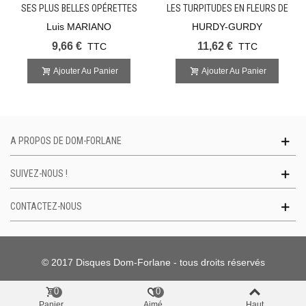
SES PLUS BELLES OPÉRETTES
LES TURPITUDES EN FLEURS DE
SCARLATINE WEPLER
Luis MARIANO
HURDY-GURDY
9,66 €
11,62 €
TTC
TTC
Ajouter Au Panier
Ajouter Au Panier
A PROPOS DE DOM-FORLANE
SUIVEZ-NOUS !
CONTACTEZ-NOUS
© 2017 Disques Dom-Forlane - tous droits réservés
0
0
Panier
Aimé
Haut