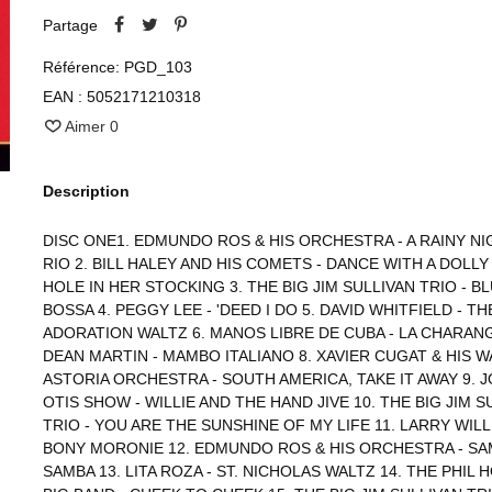
Partage
Référence:
PGD_103
EAN :
5052171210318
Aimer
0
Description
DISC ONE1. EDMUNDO ROS & HIS ORCHESTRA - A RAINY NI
RIO 2. BILL HALEY AND HIS COMETS - DANCE WITH A DOLLY
HOLE IN HER STOCKING 3. THE BIG JIM SULLIVAN TRIO - B
BOSSA 4. PEGGY LEE - 'DEED I DO 5. DAVID WHITFIELD - TH
ADORATION WALTZ 6. MANOS LIBRE DE CUBA - LA CHARANG
DEAN MARTIN - MAMBO ITALIANO 8. XAVIER CUGAT & HIS 
ASTORIA ORCHESTRA - SOUTH AMERICA, TAKE IT AWAY 9. 
OTIS SHOW - WILLIE AND THE HAND JIVE 10. THE BIG JIM S
TRIO - YOU ARE THE SUNSHINE OF MY LIFE 11. LARRY WILL
BONY MORONIE 12. EDMUNDO ROS & HIS ORCHESTRA - SA
SAMBA 13. LITA ROZA - ST. NICHOLAS WALTZ 14. THE PHIL 