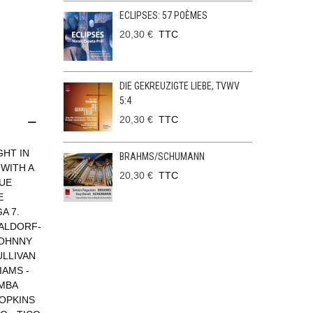
ECLIPSES: 57 POÈMES
20,30 €
TTC
DIE GEKREUZIGTE LIEBE, TVWV
5:4
20,30 €
TTC
GHT IN
BRAHMS/SCHUMANN
 WITH A
20,30 €
TTC
LUE
E
A 7.
WALDORF-
JOHNNY
ULLIVAN
IAMS -
MBA
HOPKINS