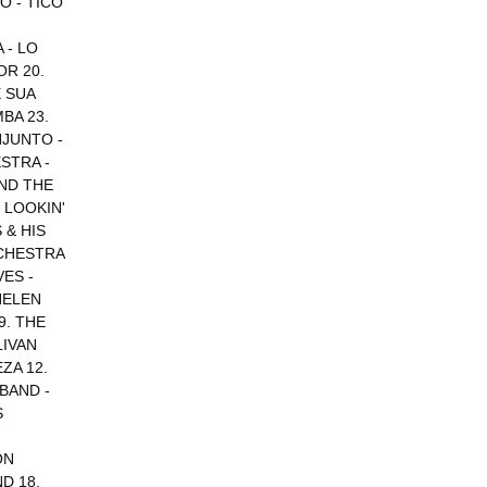
O - TICO
 - LO
OR 20.
E SUA
BA 23.
NJUNTO -
STRA -
ND THE
 LOOKIN'
 & HIS
RCHESTRA
VES -
HELEN
9. THE
LIVAN
ZA 12.
BAND -
S
ON
D 18.