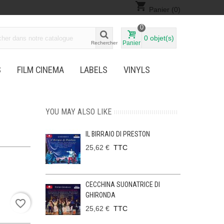
shopping_cart
Panier
(0)
0
0
objet(s)
Panier
Rechercher
S
FILM CINEMA
LABELS
VINYLS
YOU MAY ALSO LIKE
IL BIRRAIO DI PRESTON
25,62 €
TTC
CECCHINA SUONATRICE DI
GHIRONDA
favorite_border
25,62 €
TTC