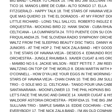
BIG BAND - CHEEK TO CHEEK 15. THE BIG JIM SULLIVAN TRI
TICO 16. MANOS LIBRE DE CUBA - ALTO SONGO 17. ELLA
FITZGERALD - HAPPY TALK 18. THE STARS OF HAVANA VIEJA
QUE MAS QUIERO 19. THE EL DORADOS - AT MY FRONT DO
LITTLE RICHARD - LONG TALL SALLY21. ROBERTO INGLEZ 
ORQUESTRA - MOCKING BIRD 22. HANK SNOW - CUBA RHUM
CELTICANA - LA CUMPARSITA 24. TITO PUENTE CON SU CO
FRIQUILANDIA 25. THE SLOVENIA RADIO SYMPHONY ORCHE
WALTZ FROM THE SLEEPING BEAUTY DISC TWO1. DANNY A
JUNIORS - AT THE HOP 2. THE NICK ZALA BAND - HEY GOOD
3. THE STARS OF HAVANA VIEJA - DESEOS 4. EDMUNDO ROS
ORCHESTRA - JUNGLE RHUMBA 5. XAVIER CUGAT & HIS O
- MAMBO NO.5 6. JACKIE WILSON - REET PETITE 7. JIM REE
WALTZING ON TOP OF THE WORLD 8. DEAN MARTIN WITH 
O'CONNELL - HOW D'YA LIKE YOUR EGGS IN THE MORNING 
STARS OF HAVANA VIEJA - CHAN CHAN 10. THE BIG JIM SUL
TRIO - O SOLE MIO 11. CELTICANA - TANGO POUR UNA CABE
SANTANARAMA - MOONFLOWER 13. THE PHIL HOPKINS BIG 
LET'S FACE THE MUSIC AND DANCE 14. XAVIER CUGAT & HI
WALDORF ASTORIA ORCHESTRA - PERFIDIA 15. THE BIG JIM
SULLIVAN TRIO - SIMPLE SAMBA 16. EDDIE COCHRAN - C'M
EVERYBODY 17. THE NICK ZALA BAND - I'M AN OLD COWHAN