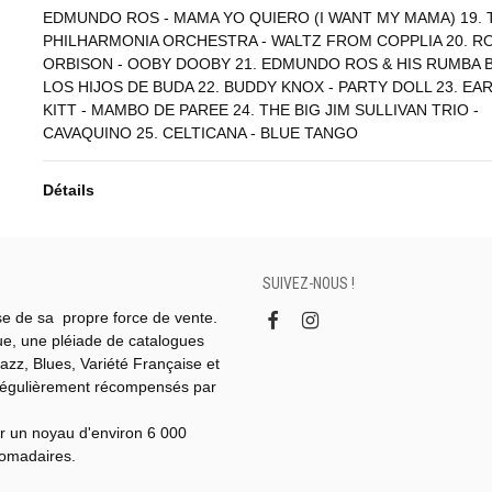
EDMUNDO ROS - MAMA YO QUIERO (I WANT MY MAMA) 19. 
PHILHARMONIA ORCHESTRA - WALTZ FROM COPPLIA 20. R
ORBISON - OOBY DOOBY 21. EDMUNDO ROS & HIS RUMBA B
LOS HIJOS DE BUDA 22. BUDDY KNOX - PARTY DOLL 23. EA
KITT - MAMBO DE PAREE 24. THE BIG JIM SULLIVAN TRIO -
CAVAQUINO 25. CELTICANA - BLUE TANGO
Détails
SUIVEZ-NOUS !
se de sa propre force de vente.
gue, une pléiade de catalogues
azz, Blues, Variété Française et
régulièrement récompensés par
r un noyau d'environ 6 000
domadaires.