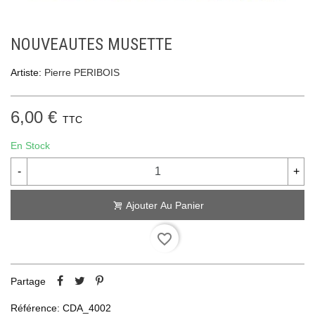
NOUVEAUTES MUSETTE
Artiste:
Pierre PERIBOIS
6,00 €
TTC
En Stock
-
+
Ajouter Au Panier
favorite_border
Partage
Référence:
CDA_4002