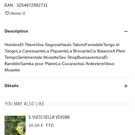
EAN :
3254872992711
Aimer
0
Description
HombreEl TitereViva SegoviaHauts TalonsFemetidoTengo el
TangoLa CaressanteLa PiquanteLa BrocanteCa BalanceA Plein
TempsSentimentale MusetteSex ShopBuenaventuraEl
BandidoSamba pour PlaireLa CucarachaL’ArdeziereVieux
Musette
Détails
YOU MAY ALSO LIKE
IL VOLTO DELLA VERGINE
16,69 €
TTC