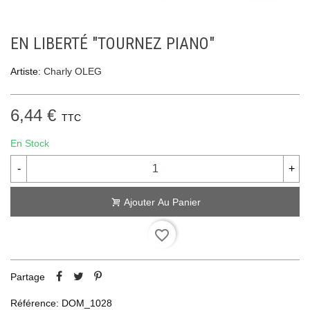
EN LIBERTÉ "TOURNEZ PIANO"
Artiste:
Charly OLEG
6,44 €
TTC
En Stock
-
+
Ajouter Au Panier
favorite_border
Partage
Référence:
DOM_1028