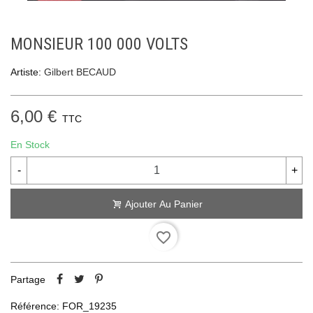
MONSIEUR 100 000 VOLTS
Artiste:
Gilbert BECAUD
6,00 €
TTC
En Stock
-
+
Ajouter Au Panier
favorite_border
Partage
Référence:
FOR_19235