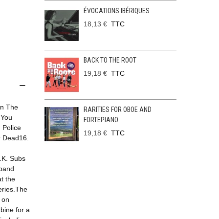
ÉVOCATIONS IBÉRIQUES
18,13 €
TTC
BACK TO THE ROOT
19,18 €
TTC
In The
RARITIES FOR OBOE AND
 You
FORTEPIANO
 Police
19,18 €
TTC
or Dead16.
.K. Subs
 band
at the
eries.The
 on
ine for a