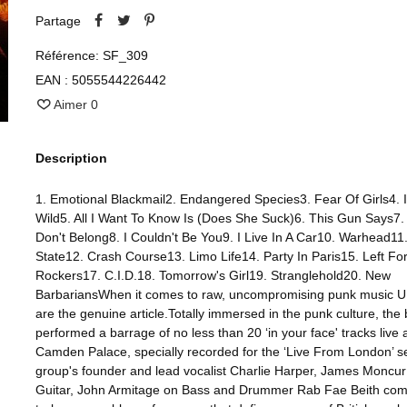
Partage
Référence:
SF_309
EAN :
5055544226442
Aimer
0
Description
1. Emotional Blackmail2. Endangered Species3. Fear Of Girls4. 
Wild5. All I Want To Know Is (Does She Suck)6. This Gun Says7.
Don't Belong8. I Couldn't Be You9. I Live In A Car10. Warhead11.
State12. Crash Course13. Limo Life14. Party In Paris15. Left F
Rockers17. C.I.D.18. Tomorrow's Girl19. Stranglehold20. New
BarbariansWhen it comes to raw, uncompromising punk music U
are the genuine article.Totally immersed in the punk culture, the
performed a barrage of no less than 20 ‘in your face' tracks live 
Camden Palace, specially recorded for the ‘Live From London’ s
group's founder and lead vocalist Charlie Harper, James Moncur
Guitar, John Armitage on Bass and Drummer Rab Fae Beith comb