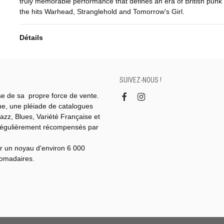
truly memorable performance that defines an era of British punk 
the hits Warhead, Stranglehold and Tomorrow's Girl.
Détails
SUIVEZ-NOUS !
se de sa propre force de vente.
gue, une pléiade de catalogues
azz, Blues, Variété Française et
régulièrement récompensés par
r un noyau d'environ 6 000
domadaires.