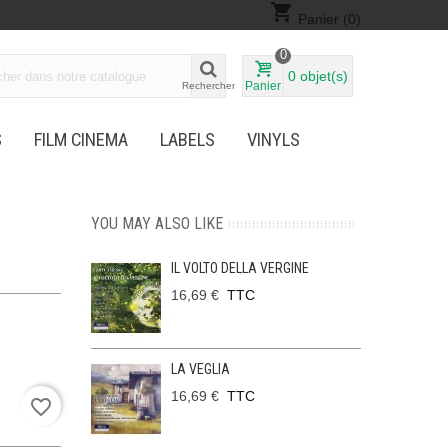
shopping_cart
Panier
(0)
0
0
objet(s)
Panier
Rechercher
S
FILM CINEMA
LABELS
VINYLS
YOU MAY ALSO LIKE
IL VOLTO DELLA VERGINE
16,69 €
TTC
LA VEGLIA
16,69 €
TTC
favorite_border