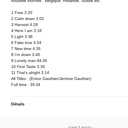
nouvelle tournée : Belgique, Hollande, Suisse etc.
1 Free 3.20
2 Calm down 3.02
3 Harvest 4.28
4 Here I am 3.18
5 Light 3.38
6 Fake love 4.04
7 New time 4.35
8 I’m down 3.40
9 Lonely man 04.05
10 First Taste 3.30
11 That’s alright 3.14
All Titles : (Enton Gauthier/Jérôme Gauthier)
Full time : 39.34
Détails