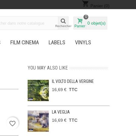
shopping_cart
Panier
(0)
0
0
objet(s)
Panier
Rechercher
S
FILM CINEMA
LABELS
VINYLS
YOU MAY ALSO LIKE
IL VOLTO DELLA VERGINE
16,69 €
TTC
LA VEGLIA
16,69 €
TTC
favorite_border