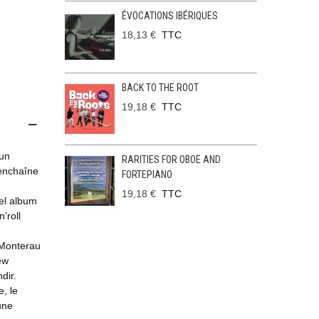
ÉVOCATIONS IBÉRIQUES
18,13 €
TTC
BACK TO THE ROOT
19,18 €
TTC
 un
RARITIES FOR OBOE AND
’enchaîne
FORTEPIANO
19,18 €
TTC
vel album
’roll
, Monterau
ew
dir.
, le
une