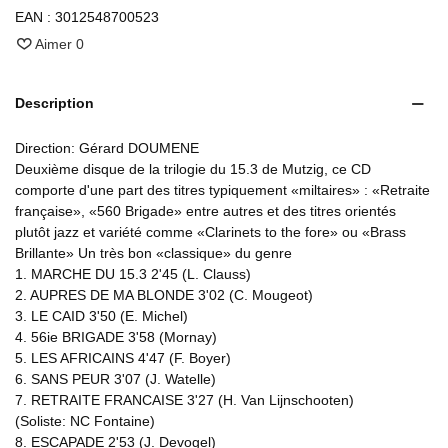
EAN :
3012548700523
Aimer
0
Description
Direction: Gérard DOUMENE
Deuxième disque de la trilogie du 15.3 de Mutzig, ce CD
comporte d'une part des titres typiquement «miltaires» : «Retraite
française», «560 Brigade» entre autres et des titres orientés
plutôt jazz et variété comme «Clarinets to the fore» ou «Brass
Brillante» Un très bon «classique» du genre
1. MARCHE DU 15.3 2'45 (L. Clauss)
2. AUPRES DE MA BLONDE 3'02 (C. Mougeot)
3. LE CAID 3'50 (E. Michel)
4. 56ie BRIGADE 3'58 (Mornay)
5. LES AFRICAINS 4'47 (F. Boyer)
6. SANS PEUR 3'07 (J. Watelle)
7. RETRAITE FRANCAISE 3'27 (H. Van Lijnschooten)
(Soliste: NC Fontaine)
8. ESCAPADE 2'53 (J. Devogel)