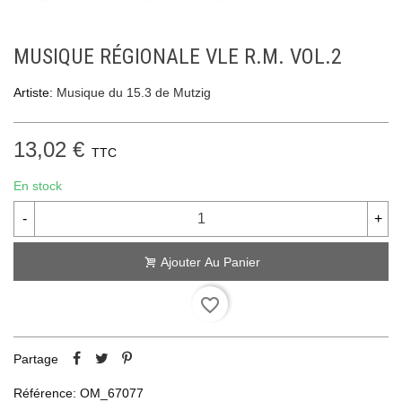
MUSIQUE RÉGIONALE VLE R.M. VOL.2
Artiste:
Musique du 15.3 de Mutzig
13,02 €
TTC
En stock
-
+
Ajouter Au Panier
favorite_border
Partage
Référence:
OM_67077