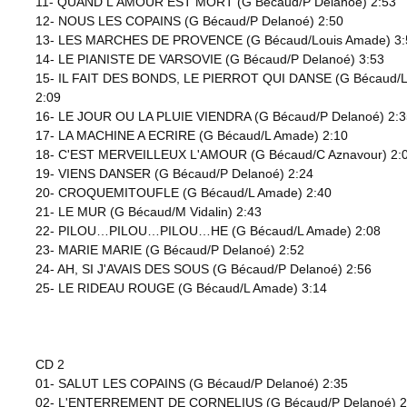
11- QUAND L'AMOUR EST MORT (G Bécaud/P Delanoé) 2:53
12- NOUS LES COPAINS (G Bécaud/P Delanoé) 2:50
13- LES MARCHES DE PROVENCE (G Bécaud/Louis Amade) 3:
14- LE PIANISTE DE VARSOVIE (G Bécaud/P Delanoé) 3:53
15- IL FAIT DES BONDS, LE PIERROT QUI DANSE (G Bécaud/
2:09
16- LE JOUR OU LA PLUIE VIENDRA (G Bécaud/P Delanoé) 2:3
17- LA MACHINE A ECRIRE (G Bécaud/L Amade) 2:10
18- C'EST MERVEILLEUX L'AMOUR (G Bécaud/C Aznavour) 2:
19- VIENS DANSER (G Bécaud/P Delanoé) 2:24
20- CROQUEMITOUFLE (G Bécaud/L Amade) 2:40
21- LE MUR (G Bécaud/M Vidalin) 2:43
22- PILOU…PILOU…PILOU…HE (G Bécaud/L Amade) 2:08
23- MARIE MARIE (G Bécaud/P Delanoé) 2:52
24- AH, SI J'AVAIS DES SOUS (G Bécaud/P Delanoé) 2:56
25- LE RIDEAU ROUGE (G Bécaud/L Amade) 3:14
CD 2
01- SALUT LES COPAINS (G Bécaud/P Delanoé) 2:35
02- L'ENTERREMENT DE CORNELIUS (G Bécaud/P Delanoé) 2