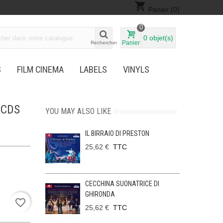
shopping_cart
Panier
(0)
0
0
objet(s)
Panier
Rechercher
S
FILM CINEMA
LABELS
VINYLS
 CDS
YOU MAY ALSO LIKE
IL BIRRAIO DI PRESTON
25,62 €
TTC
CECCHINA SUONATRICE DI
GHIRONDA
favorite_border
25,62 €
TTC