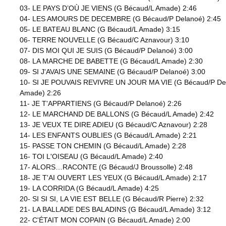
03- LE PAYS D’OÙ JE VIENS (G Bécaud/L Amade) 2:46
04- LES AMOURS DE DECEMBRE (G Bécaud/P Delanoé) 2:45
05- LE BATEAU BLANC (G Bécaud/L Amade) 3:15
06- TERRE NOUVELLE (G Bécaud/C Aznavour) 3:10
07- DIS MOI QUI JE SUIS (G Bécaud/P Delanoé) 3:00
08- LA MARCHE DE BABETTE (G Bécaud/L Amade) 2:30
09- SI J'AVAIS UNE SEMAINE (G Bécaud/P Delanoé) 3:00
10- SI JE POUVAIS REVIVRE UN JOUR MA VIE (G Bécaud/P De
Amade) 2:26
11- JE T'APPARTIENS (G Bécaud/P Delanoé) 2:26
12- LE MARCHAND DE BALLONS (G Bécaud/L Amade) 2:42
13- JE VEUX TE DIRE ADIEU (G Bécaud/C Aznavour) 2:28
14- LES ENFANTS OUBLIES (G Bécaud/L Amade) 2:21
15- PASSE TON CHEMIN (G Bécaud/L Amade) 2:28
16- TOI L'OISEAU (G Bécaud/L Amade) 2:40
17- ALORS…RACONTE (G Bécaud/J Broussolle) 2:48
18- JE T'AI OUVERT LES YEUX (G Bécaud/L Amade) 2:17
19- LA CORRIDA (G Bécaud/L Amade) 4:25
20- SI SI SI, LA VIE EST BELLE (G Bécaud/R Pierre) 2:32
21- LA BALLADE DES BALADINS (G Bécaud/L Amade) 3:12
22- C'ÉTAIT MON COPAIN (G Bécaud/L Amade) 2:00