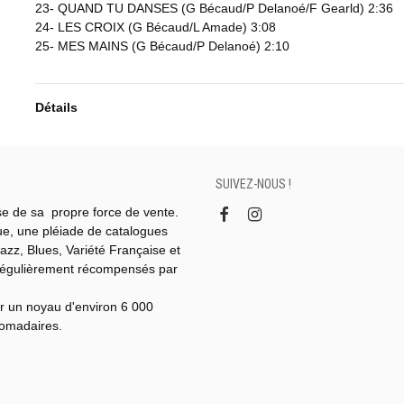
23- QUAND TU DANSES (G Bécaud/P Delanoé/F Gearld) 2:36
24- LES CROIX (G Bécaud/L Amade) 3:08
25- MES MAINS (G Bécaud/P Delanoé) 2:10
Détails
SUIVEZ-NOUS !
se de sa propre force de vente.
gue, une pléiade de catalogues
azz, Blues, Variété Française et
régulièrement récompensés par
r un noyau d'environ 6 000
domadaires.