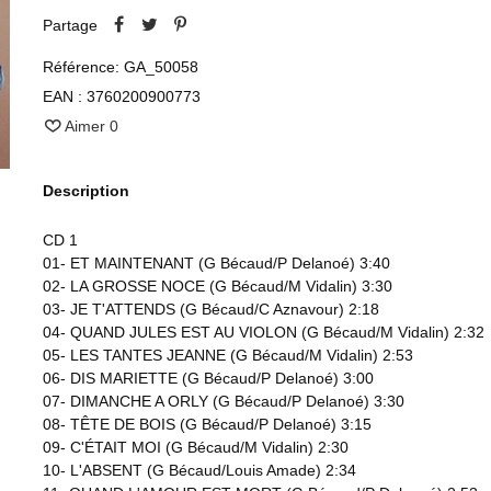
Partage
Référence:
GA_50058
EAN :
3760200900773
Aimer
0
Description
CD 1
01- ET MAINTENANT (G Bécaud/P Delanoé) 3:40
02- LA GROSSE NOCE (G Bécaud/M Vidalin) 3:30
03- JE T'ATTENDS (G Bécaud/C Aznavour) 2:18
04- QUAND JULES EST AU VIOLON (G Bécaud/M Vidalin) 2:32
05- LES TANTES JEANNE (G Bécaud/M Vidalin) 2:53
06- DIS MARIETTE (G Bécaud/P Delanoé) 3:00
07- DIMANCHE A ORLY (G Bécaud/P Delanoé) 3:30
08- TÊTE DE BOIS (G Bécaud/P Delanoé) 3:15
09- C'ÉTAIT MOI (G Bécaud/M Vidalin) 2:30
10- L'ABSENT (G Bécaud/Louis Amade) 2:34