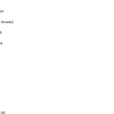
54
L Amade)
5
04
:56