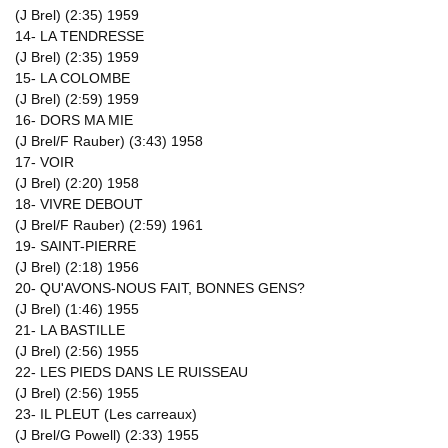
(J Brel) (2:35) 1959
14- LA TENDRESSE
(J Brel) (2:35) 1959
15- LA COLOMBE
(J Brel) (2:59) 1959
16- DORS MA MIE
(J Brel/F Rauber) (3:43) 1958
17- VOIR
(J Brel) (2:20) 1958
18- VIVRE DEBOUT
(J Brel/F Rauber) (2:59) 1961
19- SAINT-PIERRE
(J Brel) (2:18) 1956
20- QU'AVONS-NOUS FAIT, BONNES GENS?
(J Brel) (1:46) 1955
21- LA BASTILLE
(J Brel) (2:56) 1955
22- LES PIEDS DANS LE RUISSEAU
(J Brel) (2:56) 1955
23- IL PLEUT (Les carreaux)
(J Brel/G Powell) (2:33) 1955