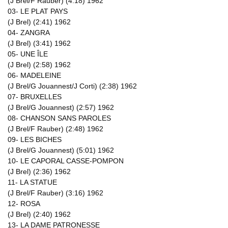
(J Brel/F Rauber) (4:18) 1962
03- LE PLAT PAYS
(J Brel) (2:41) 1962
04- ZANGRA
(J Brel) (3:41) 1962
05- UNE ÎLE
(J Brel) (2:58) 1962
06- MADELEINE
(J Brel/G Jouannest/J Corti) (2:38) 1962
07- BRUXELLES
(J Brel/G Jouannest) (2:57) 1962
08- CHANSON SANS PAROLES
(J Brel/F Rauber) (2:48) 1962
09- LES BICHES
(J Brel/G Jouannest) (5:01) 1962
10- LE CAPORAL CASSE-POMPON
(J Brel) (2:36) 1962
11- LA STATUE
(J Brel/F Rauber) (3:16) 1962
12- ROSA
(J Brel) (2:40) 1962
13- LA DAME PATRONESSE