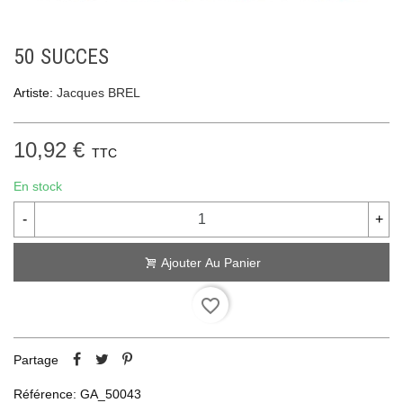
50 SUCCES
Artiste:
Jacques BREL
10,92 €
TTC
En stock
-
+
Ajouter Au Panier
favorite_border
Partage
Référence:
GA_50043