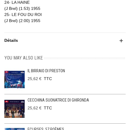
24- LA HAINE
(J Brel) (1:53) 1955
25- LE FOU DU ROI
(J Brel) (2:00) 1955
Détails
YOU MAY ALSO LIKE
IL BIRRAIO DI PRESTON
25,62 €
TTC
CECCHINA SUONATRICE DI GHIRONDA
25,62 €
TTC
ECLIPSES: 57 POÈMES