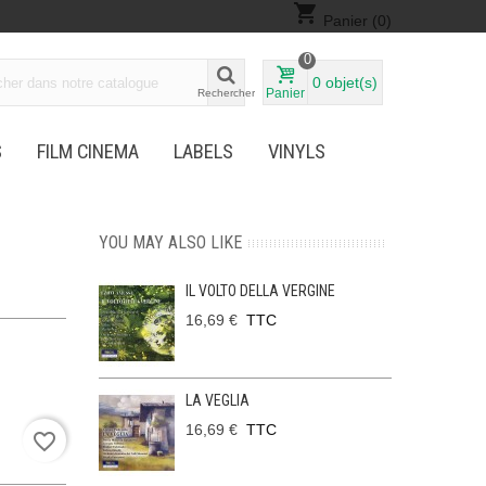
shopping_cart
Panier
(0)
0
0
objet(s)
Panier
Rechercher
S
FILM CINEMA
LABELS
VINYLS
YOU MAY ALSO LIKE
IL VOLTO DELLA VERGINE
16,69 €
TTC
LA VEGLIA
16,69 €
TTC
favorite_border