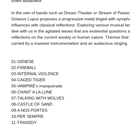
chant audacieux.
In the vein of bands such as Dream Theater or Stream of Passio
Octavus Lupus proposes a progressive metal tinged with symph
influences with classical reflections. Exploring various musical l
dive with us in the agitated waves that are existential questions 
reflections on the current society or human nature. Themes that 
carried by a massive instrumentation and an audacious singing.
01-GENESE
02-FIREBALL
03-INTERNAL VIOLENCE
04-CAGED TIGER
05-VAMPIRE's masquerade
06-CHANT A LA LUNE
07-TALKING WITH WOLVES
08-CASTLE OF SAND
09-A NOS PORTES
10-PER SEMPRE
11-TRAGEDY