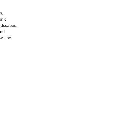
n,
onic
andscapes,
and
will be