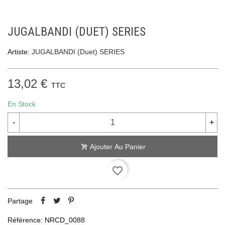
JUGALBANDI (DUET) SERIES
Artiste:
JUGALBANDI (Duet) SERIES
13,02 €
TTC
En Stock
-
+
Ajouter Au Panier
favorite_border
Partage
Référence:
NRCD_0088