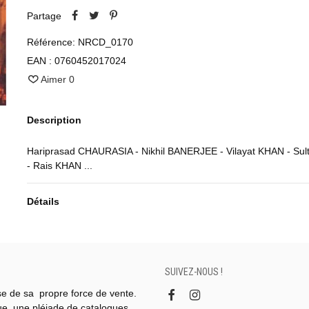
Partage
Référence:
NRCD_0170
EAN :
0760452017024
Aimer
0
Description
Hariprasad CHAURASIA - Nikhil BANERJEE - Vilayat KHAN - Su
- Rais KHAN ...
Détails
SUIVEZ-NOUS !
se de sa propre force de vente.
gue, une pléiade de catalogues