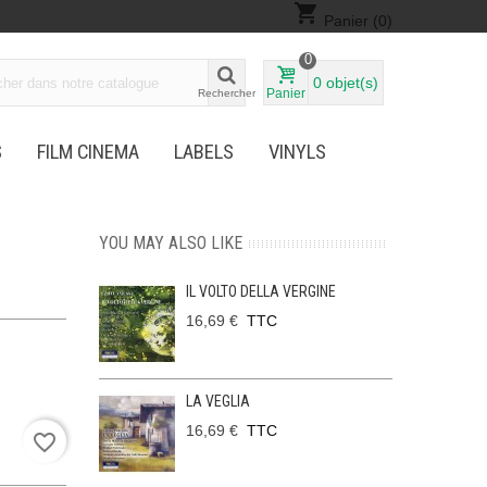
shopping_cart
Panier
(0)
0
0
objet(s)
Panier
Rechercher
S
FILM CINEMA
LABELS
VINYLS
YOU MAY ALSO LIKE
IL VOLTO DELLA VERGINE
16,69 €
TTC
LA VEGLIA
16,69 €
TTC
favorite_border