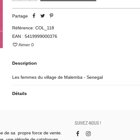
Partage
Référence:
COL_118
EAN :
5419999000376
Aimer
0
Description
Les femmes du village de Malemba - Senegal
Détails
SUIVEZ-NOUS !
se de sa propre force de vente.
gue, une pléiade de catalogues