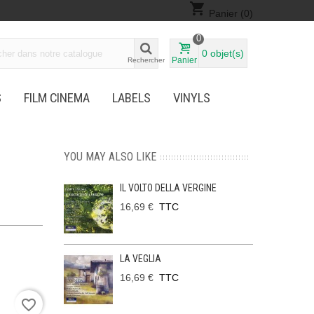
shopping_cart
Panier
(0)
0
0
objet(s)
Panier
Rechercher
S
FILM CINEMA
LABELS
VINYLS
YOU MAY ALSO LIKE
IL VOLTO DELLA VERGINE
16,69 €
TTC
LA VEGLIA
16,69 €
TTC
favorite_border