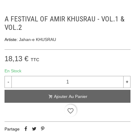
A FESTIVAL OF AMIR KHUSRAU - VOL.1 &
VOL.2
Artiste:
Jahan-e KHUSRAU
18,13 €
TTC
En Stock
-
+
Ajouter Au Panier
favorite_border
Partage