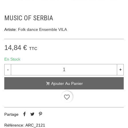
MUSIC OF SERBIA
Artiste:
Folk dance Ensemble VILA
14,84 €
TTC
En Stock
-
+
Ajouter Au Panier
favorite_border
Partage
Référence:
ARC_2121