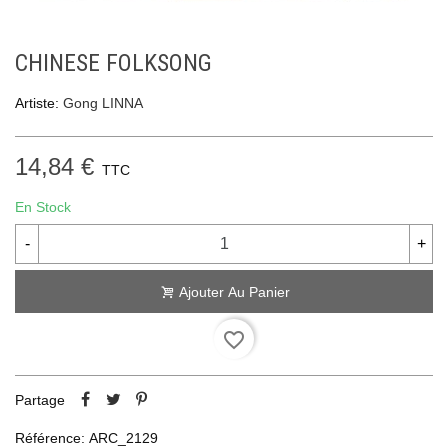
CHINESE FOLKSONG
Artiste:
Gong LINNA
14,84 €
TTC
En Stock
-
+
Ajouter Au Panier
favorite_border
Partage
Référence:
ARC_2129