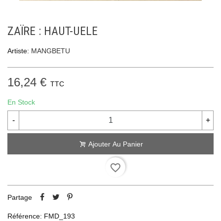
ZAÏRE : HAUT-UELE
Artiste:
MANGBETU
16,24 €
TTC
En Stock
-
+
Ajouter Au Panier
favorite_border
Partage
Référence:
FMD_193