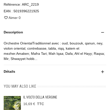
Référence:
ARC_2219
EAN :
5019396221925
Aimer
0
Description
Orchestre OrientalTraditionnel avec : oud, bouzouk, qanun, ney,
violon oriental, contrebasse, tabla, riqq, katem et
mezher.Amaken; Mafra Tari; Mah Iqaa; Dafa; Ahl el Hayy; Raqsa;
Mir; Shwayyet hobb...
Détails
YOU MAY ALSO LIKE
IL VOLTO DELLA VERGINE
16,69 €
TTC