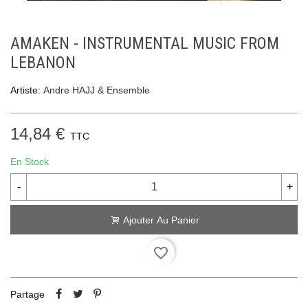
AMAKEN - INSTRUMENTAL MUSIC FROM
LEBANON
Artiste:
Andre HAJJ & Ensemble
14,84 €
TTC
En Stock
-
+
Ajouter Au Panier
favorite_border
Partage