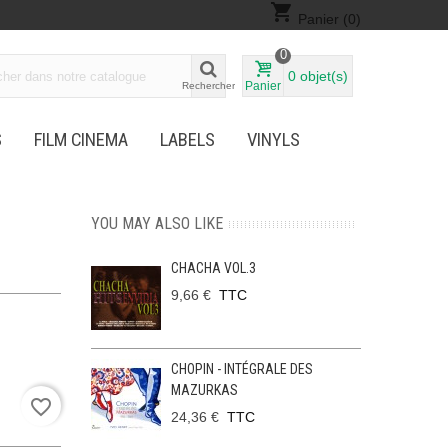
shopping_cart
Panier
(0)
0
0
objet(s)
Panier
Rechercher
S
FILM CINEMA
LABELS
VINYLS
YOU MAY ALSO LIKE
CHACHA VOL.3
9,66 €
TTC
CHOPIN - INTÉGRALE DES
MAZURKAS
favorite_border
24,36 €
TTC