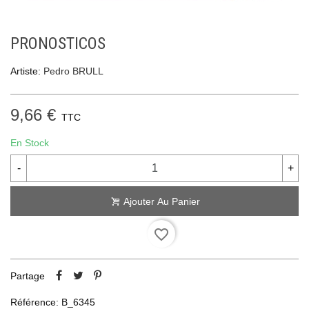
PRONOSTICOS
Artiste:
Pedro BRULL
9,66 €
TTC
En Stock
-
+
Ajouter Au Panier
favorite_border
Partage
Référence:
B_6345