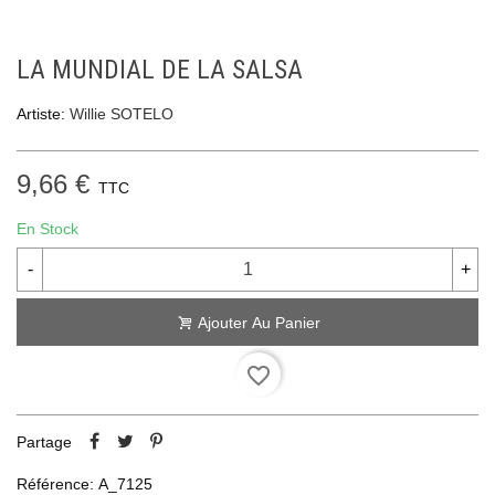
LA MUNDIAL DE LA SALSA
Artiste:
Willie SOTELO
9,66 €
TTC
En Stock
-
+
Ajouter Au Panier
favorite_border
Partage
Référence:
A_7125