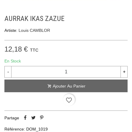
AURRAK IKAS ZAZUE
Artiste:
Louis CAMBLOR
12,18 €
TTC
En Stock
-
+
Ajouter Au Panier
favorite_border
Partage
Référence:
DOM_1019