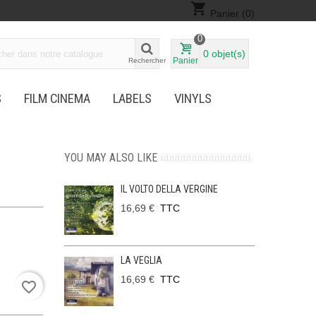
shopping_cart
Panier
(0)
0
0
objet(s)
Panier
Rechercher
S
FILM CINEMA
LABELS
VINYLS
YOU MAY ALSO LIKE
IL VOLTO DELLA VERGINE
16,69 €
TTC
LA VEGLIA
16,69 €
TTC
favorite_border