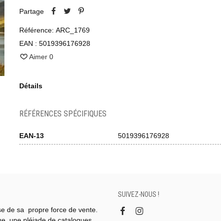
Partage
Référence:
ARC_1769
EAN :
5019396176928
Aimer
0
Détails
RÉFÉRENCES SPÉCIFIQUES
EAN-13
5019396176928
SUIVEZ-NOUS !
se de sa propre force de vente.
gue, une pléiade de catalogues