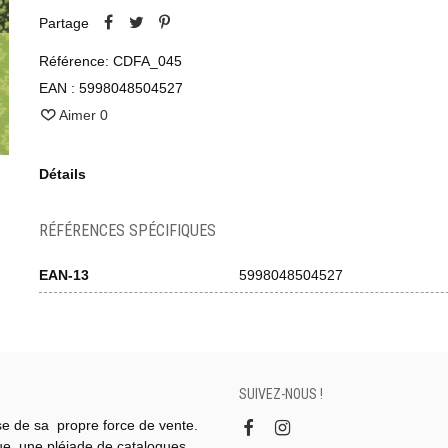
Partage
Référence:
CDFA_045
EAN :
5998048504527
Aimer
0
Détails
RÉFÉRENCES SPÉCIFIQUES
EAN-13
5998048504527
SUIVEZ-NOUS !
se de sa propre force de vente.
gue, une pléiade de catalogues