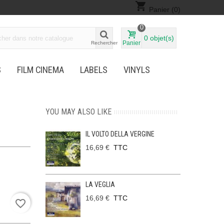
shopping_cart
Panier
(0)
0
0
objet(s)
Panier
Rechercher
S
FILM CINEMA
LABELS
VINYLS
YOU MAY ALSO LIKE
IL VOLTO DELLA VERGINE
16,69 €
TTC
LA VEGLIA
16,69 €
TTC
favorite_border