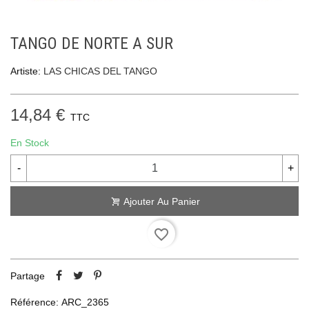
TANGO DE NORTE A SUR
Artiste:
LAS CHICAS DEL TANGO
14,84 €
TTC
En Stock
-
+
Ajouter Au Panier
favorite_border
Partage
Référence:
ARC_2365