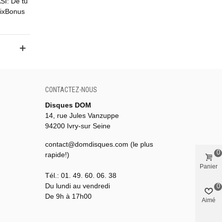
Í: De tu
mixBonus
CONTACTEZ-NOUS
Disques DOM
14, rue Jules Vanzuppe
94200 Ivry-sur Seine
contact@domdisques.com (le plus
0
rapide!)
Panier
Tél.: 01. 49. 60. 06. 38
Du lundi au vendredi
0
De 9h à 17h00
Aimé