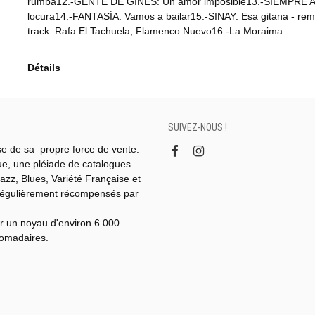
rumba12.-GENTE DE GINES: Un amor imposible13.-SIEMPRE AS
locura14.-FANTASÍA: Vamos a bailar15.-SINAY: Esa gitana - re
track: Rafa El Tachuela, Flamenco Nuevo16.-La Moraima
Détails
SUIVEZ-NOUS !
se de sa propre force de vente.
gue, une pléiade de catalogues
azz, Blues, Variété Française et
régulièrement récompensés par
r un noyau d'environ 6 000
domadaires.