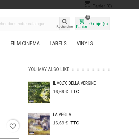
shopping_cart
Panier
(0)
0
0
objet(s)
Panier
Rechercher
S
FILM CINEMA
LABELS
VINYLS
YOU MAY ALSO LIKE
IL VOLTO DELLA VERGINE
16,69 €
TTC
LA VEGLIA
16,69 €
TTC
favorite_border