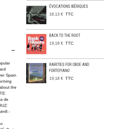
ÉVOCATIONS IBÉRIQUES
18,13 €
TTC
BACK TO THE ROOT
19,18 €
TTC
opular
RARITIES FOR OBOE AND
eard
FORTEPIANO
ver Spain.
19,18 €
TTC
forming
 about the
RTE:
ta de
RUZ:
aén8.-
do