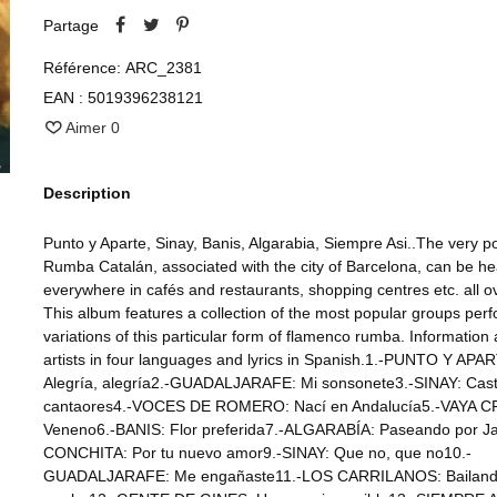
Partage
Référence:
ARC_2381
EAN :
5019396238121
Aimer
0
Description
Punto y Aparte, Sinay, Banis, Algarabia, Siempre Asi..The very p
Rumba Catalán, associated with the city of Barcelona, can be h
everywhere in cafés and restaurants, shopping centres etc. all o
This album features a collection of the most popular groups per
variations of this particular form of flamenco rumba. Information
artists in four languages and lyrics in Spanish.1.-PUNTO Y APA
Alegría, alegría2.-GUADALJARAFE: Mi sonsonete3.-SINAY: Cas
cantaores4.-VOCES DE ROMERO: Nací en Andalucía5.-VAYA C
Veneno6.-BANIS: Flor preferida7.-ALGARABÍA: Paseando por J
CONCHITA: Por tu nuevo amor9.-SINAY: Que no, que no10.-
GUADALJARAFE: Me engañaste11.-LOS CARRILANOS: Bailan