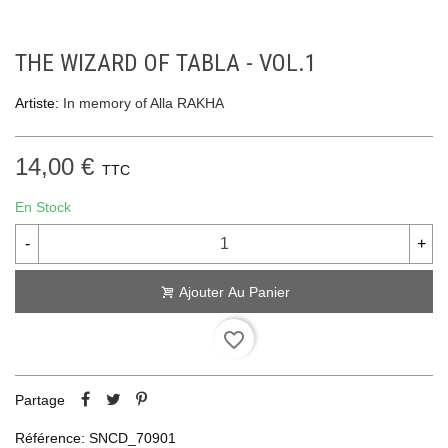
THE WIZARD OF TABLA - VOL.1
Artiste:
In memory of Alla RAKHA
14,00 €
TTC
En Stock
-
+
Ajouter Au Panier
favorite_border
Partage
Référence:
SNCD_70901