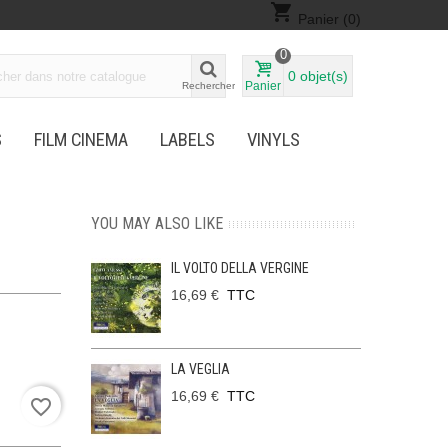
shopping_cart
Panier
(0)
0
0
objet(s)
Panier
Rechercher
S
FILM CINEMA
LABELS
VINYLS
YOU MAY ALSO LIKE
IL VOLTO DELLA VERGINE
16,69 €
TTC
LA VEGLIA
16,69 €
TTC
favorite_border