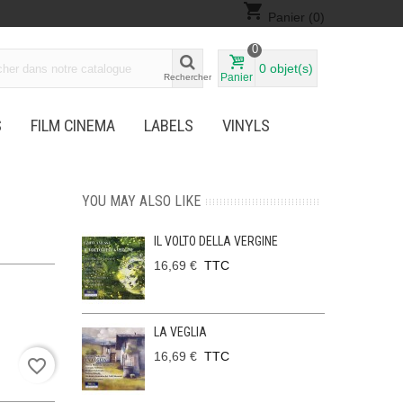
shopping_cart
Panier
(0)
0
0
objet(s)
Panier
Rechercher
S
FILM CINEMA
LABELS
VINYLS
YOU MAY ALSO LIKE
IL VOLTO DELLA VERGINE
16,69 €
TTC
LA VEGLIA
16,69 €
TTC
favorite_border