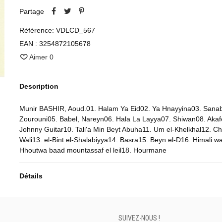
Partage
Référence:
VDLCD_567
EAN :
3254872105678
Aimer
0
Description
Munir BASHIR, Aoud.01. Halam Ya Eid02. Ya Hnayyina03. Sanab
Zourouni05. Babel, Nareyn06. Hala La Layya07. Shiwan08. Aka
Johnny Guitar10. Tali'a Min Beyt Abuha11. Um el-Khelkhal12. Ch
Wali13. el-Bint el-Shalabiyya14. Basra15. Beyn el-D16. Himali wa
Hhoutwa baad mountassaf el leil18. Hourmane
Détails
SUIVEZ-NOUS !