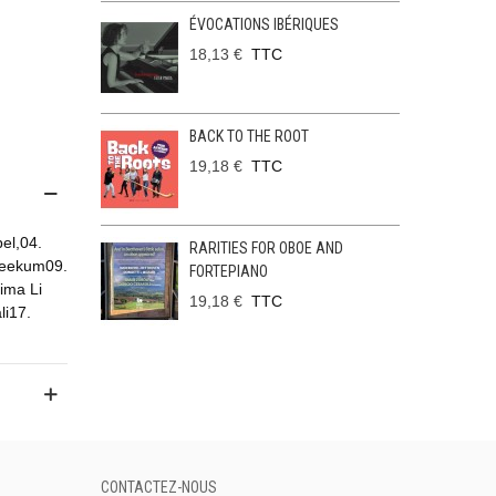
ÉVOCATIONS IBÉRIQUES
18,13 €
TTC
BACK TO THE ROOT
19,18 €
TTC
el,04.
RARITIES FOR OBOE AND
feekum09.
FORTEPIANO
ima Li
19,18 €
TTC
li17.
CONTACTEZ-NOUS