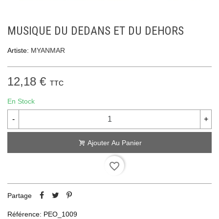
MUSIQUE DU DEDANS ET DU DEHORS
Artiste:
MYANMAR
12,18 €
TTC
En Stock
-
+
Ajouter Au Panier
favorite_border
Partage
Référence:
PEO_1009