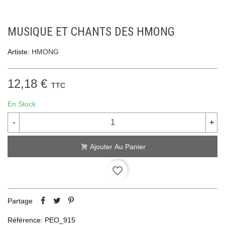
MUSIQUE ET CHANTS DES HMONG
Artiste:
HMONG
12,18 €
TTC
En Stock
-
+
Ajouter Au Panier
favorite_border
Partage
Référence:
PEO_915