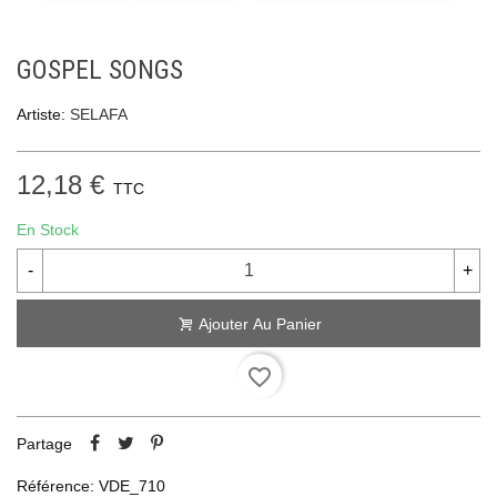
GOSPEL SONGS
Artiste:
SELAFA
12,18 €
TTC
En Stock
-
+
Ajouter Au Panier
favorite_border
Partage
Référence:
VDE_710