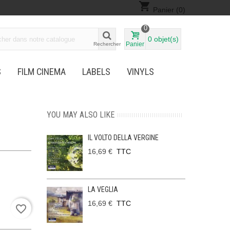
shopping_cart
Panier
(0)
0
0
objet(s)
Panier
Rechercher
S
FILM CINEMA
LABELS
VINYLS
YOU MAY ALSO LIKE
IL VOLTO DELLA VERGINE
16,69 €
TTC
LA VEGLIA
16,69 €
TTC
favorite_border