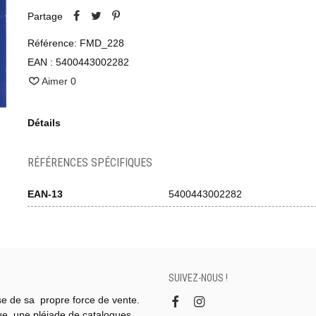
Partage
Référence:
FMD_228
EAN :
5400443002282
Aimer
0
Détails
RÉFÉRENCES SPÉCIFIQUES
EAN-13
5400443002282
SUIVEZ-NOUS !
se de sa propre force de vente.
gue, une pléiade de catalogues