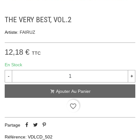
THE VERY BEST, VOL.2
Artiste:
FAIRUZ
12,18 €
TTC
En Stock
-
+
Ajouter Au Panier
favorite_border
Partage
Référence:
VDLCD_502