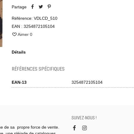
Partage
Référence:
VDLCD_510
EAN :
3254872105104
Aimer
0
Détails
RÉFÉRENCES SPÉCIFIQUES
EAN-13
3254872105104
SUIVEZ-NOUS !
se de sa propre force de vente.
gue, une pléiade de catalogues