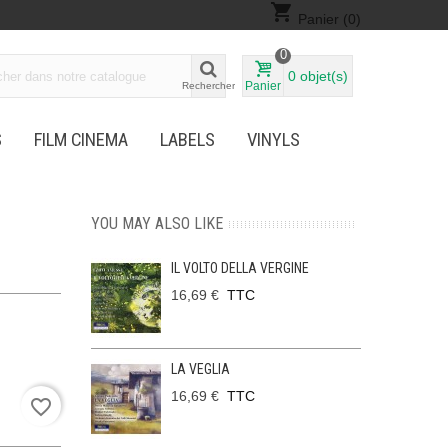
shopping_cart
Panier
(0)
0
0
objet(s)
Panier
Rechercher
S
FILM CINEMA
LABELS
VINYLS
YOU MAY ALSO LIKE
IL VOLTO DELLA VERGINE
16,69 €
TTC
LA VEGLIA
16,69 €
TTC
favorite_border