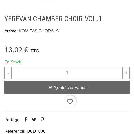
YEREVAN CHAMBER CHOIR-VOL.1
Artiste:
KOMITAS CHORALS
13,02 €
TTC
En Stock
-
+
Ajouter Au Panier
favorite_border
Partage
Référence:
OCD_006