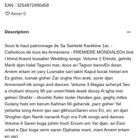
EAN :
3254872990458
Aimer
0
Description
Sous le haut patronnage de Sa Sainteté Karékine 1er, -
Catholicos de tous les Arméniens - PREMIERE MONDIALEOn tind
I khind Aravot lousaber Wedding songs. Volume 1 Erknits, getnits
Merik djan halal Tagvori mer, dous ari Tagvor barovEn dizan
Arnem ertam im yary Lusniake sari takin Kaput kurak hetsel em
Es gisher, lusnak gisher Zar znghe Hov arek, sorer djan
ArmenianFolk songs and dances. Volume 3 Alagiaz acheryd Sev
a chobani shouny Mi yar unemYelek tesek dousy Ai tgha mer
geheci Shahkr - shouhkr Keler tsoler Handen gas, geghy mtles
Gutany hats em berum Kahhan Mi gehersik, parz gisher Yel
yel/arba song Arevn ijav sari glkhounSareri vrov Eri, eri, eri djan
Shogher djan Nanik nananik Kujn ora Folk songs and dances.
Volume 4 Saren kuga juhtm hoch Ervum em Yar djan, ari Esor
urbat e Djur kuga verin saren Djahatse mani, mani Arnem ertam
en sari