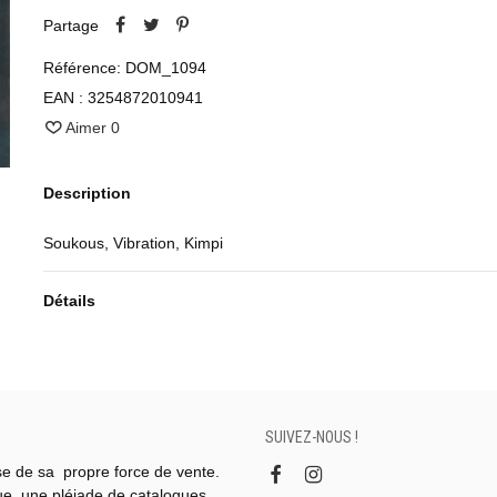
Partage
Référence:
DOM_1094
EAN :
3254872010941
Aimer
0
Description
Soukous, Vibration, Kimpi
Détails
SUIVEZ-NOUS !
se de sa propre force de vente.
gue, une pléiade de catalogues