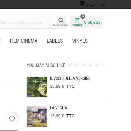
shopping_cart
Panier
(0)
0
0
objet(s)
Panier
Rechercher
S
FILM CINEMA
LABELS
VINYLS
YOU MAY ALSO LIKE
IL VOLTO DELLA VERGINE
16,69 €
TTC
LA VEGLIA
16,69 €
TTC
favorite_border