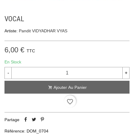
VOCAL
Artiste:
Pandit VIDYADHAR VYAS
6,00 €
TTC
En Stock
-
+
Ajouter Au Panier
favorite_border
Partage
Référence:
DOM_0704