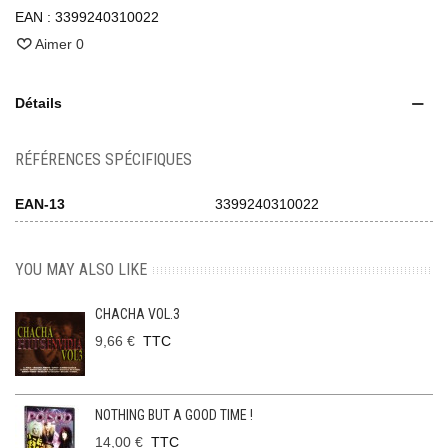
EAN :
3399240310022
Aimer
0
Détails
RÉFÉRENCES SPÉCIFIQUES
EAN-13
3399240310022
YOU MAY ALSO LIKE
CHACHA VOL.3
9,66 €
TTC
NOTHING BUT A GOOD TIME !
14,00 €
TTC