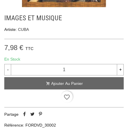
IMAGES ET MUSIQUE
Artiste:
CUBA
7,98 €
TTC
En Stock
-
+
Ajouter Au Panier
favorite_border
Partage
Référence:
FORDVD_30002