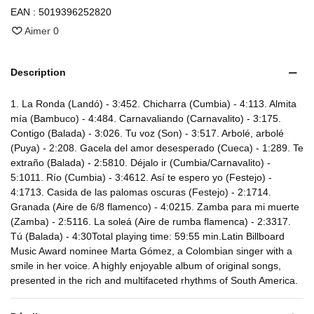
EAN :
5019396252820
Aimer
0
Description
1. La Ronda (Landó) - 3:452. Chicharra (Cumbia) - 4:113. Almita
mía (Bambuco) - 4:484. Carnavaliando (Carnavalito) - 3:175.
Contigo (Balada) - 3:026. Tu voz (Son) - 3:517. Arbolé, arbolé
(Puya) - 2:208. Gacela del amor desesperado (Cueca) - 1:289. Te
extraño (Balada) - 2:5810. Déjalo ir (Cumbia/Carnavalito) -
5:1011. Río (Cumbia) - 3:4612. Así te espero yo (Festejo) -
4:1713. Casida de las palomas oscuras (Festejo) - 2:1714.
Granada (Aire de 6/8 flamenco) - 4:0215. Zamba para mi muerte
(Zamba) - 2:5116. La soleá (Aire de rumba flamenca) - 2:3317.
Tú (Balada) - 4:30Total playing time: 59:55 min.Latin Billboard
Music Award nominee Marta Gómez, a Colombian singer with a
smile in her voice. A highly enjoyable album of original songs,
presented in the rich and multifaceted rhythms of South America.