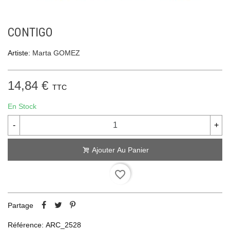
CONTIGO
Artiste:
Marta GOMEZ
14,84 €
TTC
En Stock
-
+
Ajouter Au Panier
favorite_border
Partage
Référence:
ARC_2528