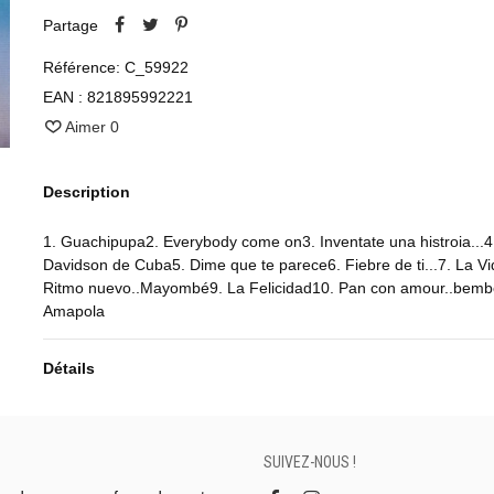
Partage
Référence:
C_59922
EAN :
821895992221
Aimer
0
Description
1. Guachipupa2. Everybody come on3. Inventate una histroia...4
Davidson de Cuba5. Dime que te parece6. Fiebre de ti...7. La Vi
Ritmo nuevo..Mayombé9. La Felicidad10. Pan con amour..bemb
Amapola
Détails
SUIVEZ-NOUS !