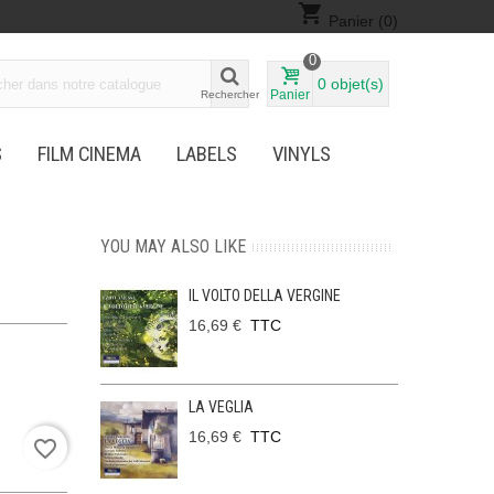
shopping_cart
Panier
(0)
0
0
objet(s)
Panier
Rechercher
S
FILM CINEMA
LABELS
VINYLS
YOU MAY ALSO LIKE
IL VOLTO DELLA VERGINE
16,69 €
TTC
LA VEGLIA
16,69 €
TTC
favorite_border